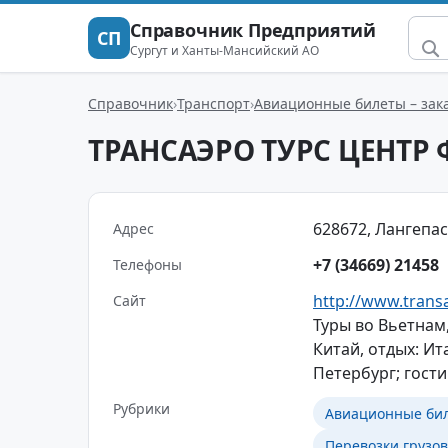
Справочник Предприятий
СП
Сургут и Ханты-Мансийский АО
Справочник
Транспорт
Авиационные билеты – зака
ТРАНСАЭРО ТУРС ЦЕНТР
628672, Лангепас,
Адрес
+7 (34669) 21458
Телефоны
http://www.trans
Сайт
Туры во Вьетнам,
Китай, отдых: Ит
Петербург; гост
Рубрики
Авиационные биле
Перевозки грузо