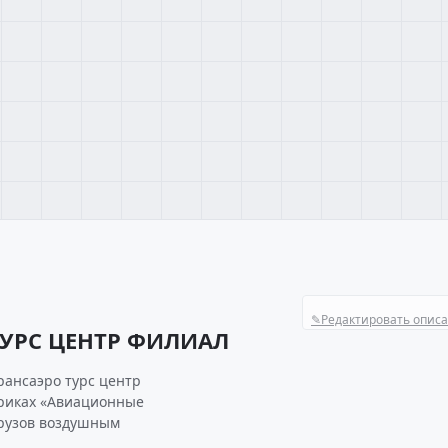
✎
Редактировать опис
ТУРС ЦЕНТР ФИЛИАЛ
рансаэро турс центр
бриках «Авиационные
грузов воздушным