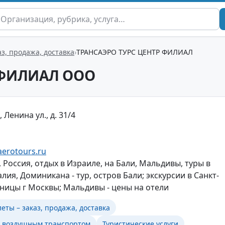
з, продажа, доставка
ТРАНСАЭРО ТУРС ЦЕНТР ФИЛИАЛ
 ФИЛИАЛ ООО
 Ленина ул., д. 31/4
aerotours.ru
 Россия, отдых в Израиле, на Бали, Мальдивы, туры в
алия, Доминикана - тур, остров Бали; экскурсии в Санкт-
иницы г Москвы; Мальдивы - цены на отели
ты – заказ, продажа, доставка
в воздушным транспортом
Туристические услуги