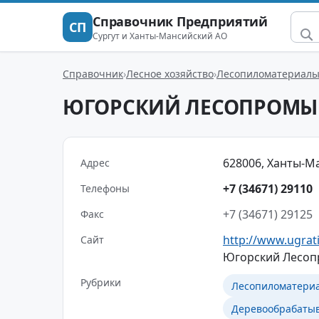
Справочник Предприятий
СП
Сургут и Ханты-Мансийский АО
Справочник
Лесное хозяйство
Лесопиломатериал
ЮГОРСКИЙ ЛЕСОПРОМЫ
628006, Ханты-Ман
Адрес
+7 (34671) 29110
Телефоны
+7 (34671) 29125
Факс
http://www.ugra
Сайт
Югорский Лесоп
Рубрики
Лесопиломатери
Деревообрабаты